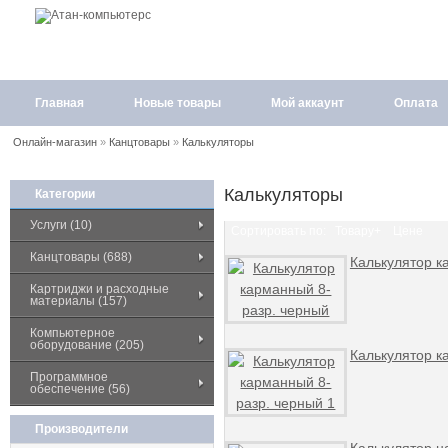
Главная
Новые товары
Мой аккаунт
Оплата
Онлайн-магазин
»
Канцтовары
»
Калькуляторы
Калькуляторы
Категории
Услуги (10)
Сортировать по:
Товару+
Цене
Канцтовары (688)
Калькулятор к
Картриджи и расходные
материалы (157)
Компьютерное
оборудование (205)
Калькулятор к
Программное
обеспечение (56)
Производители