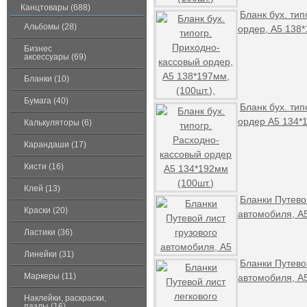
Канцтовары (688)
Бланк бух. ти
Альбомы (28)
ордер, А5 138*
Бизнес
аксессуары (69)
Бланки (10)
Бумага (40)
Бланк бух. ти
ордер А5 134*
Калькуляторы (6)
Карандаши (17)
Кисти (16)
Клей (13)
Бланки Путево
Краски (20)
автомобиля, А
Ластики (36)
Линейки (31)
Бланки Путево
Маркеры (11)
автомобиля, А5
Наклейки, раскраски,
пазлы (16)