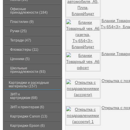
Офисные
принадлежности (184)
Бланки Товарны
Пластилин (9)
Тч,654<3>, Бл
Ручки (25)
Тетради (47)
Фломастеры (11)
Бланки Товарн
Ценники (5)
Школьные
принадлежности (93)
Открытка с по
Картриджи и расходные
материалы (157)
ЗИП к
картриджам (68)
ЗИП к принтерам (6)
Открытка с по
Картриджи Canon (13)
Картриджи Epson (6)