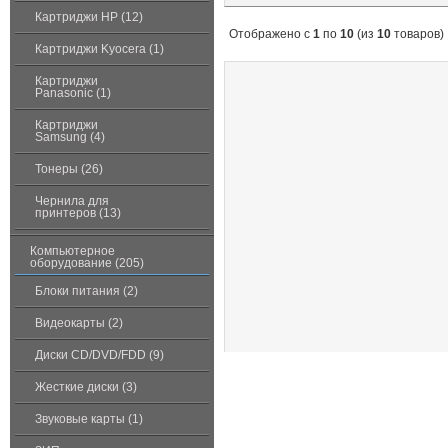
Картриджи HP (12)
Отображено с
1
по
10
(из
10
товаров)
Картриджи Kyocera (1)
Картриджи
Panasonic (1)
Картриджи
Samsung (4)
Тонеры (26)
Чернила для
принтеров (13)
Компьютерное
оборудование (205)
Блоки питания (2)
Видеокарты (2)
Диски CD/DVD/FDD (9)
Жесткие диски (3)
Звуковые карты (1)