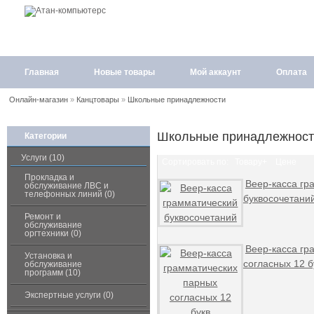
Главная
Новые товары
Мой аккаунт
Оплата
Онлайн-магазин
»
Канцтовары
»
Школьные принадлежности
Школьные принадлежност
Категории
Услуги (10)
Сортировать по:
Товару+
Цене
Прокладка и
Веер-касса гр
обслуживание ЛВС и
телефонных линий (0)
буквосочетани
Ремонт и
обслуживание
оргтехники (0)
Веер-касса гр
Установка и
согласных 12 б
обслуживание
программ (10)
Экспертные услуги (0)