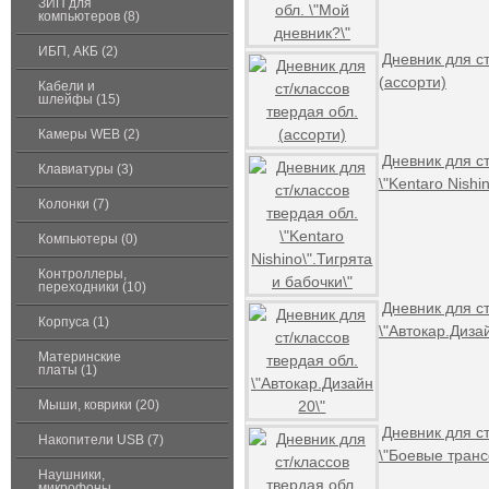
ЗИП для
компьютеров (8)
ИБП, АКБ (2)
Дневник для ст
(ассорти)
Кабели и
шлейфы (15)
Камеры WEB (2)
Дневник для ст
Клавиатуры (3)
\"Kentaro Nishi
Колонки (7)
Компьютеры (0)
Контроллеры,
переходники (10)
Дневник для ст
Корпуса (1)
\"Автокар.Дизай
Материнские
платы (1)
Мыши, коврики (20)
Дневник для ст
Накопители USB (7)
\"Боевые тран
Наушники,
микрофоны,