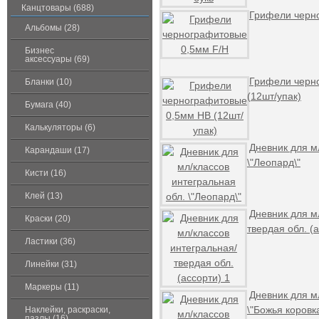
Канцтовары (688)
Грифели черн
Альбомы (28)
Бизнес
аксессуары (69)
Грифели черн
Бланки (10)
(12шт/упак)
Бумага (40)
Калькуляторы (6)
Дневник для м
Карандаши (17)
\"Леопард\"
Кисти (16)
Клей (13)
Дневник для м
Краски (20)
твердая обл. (
Ластики (36)
Линейки (31)
Маркеры (11)
Дневник для м
\"Божья коровка
Наклейки, раскраски,
пазлы (16)