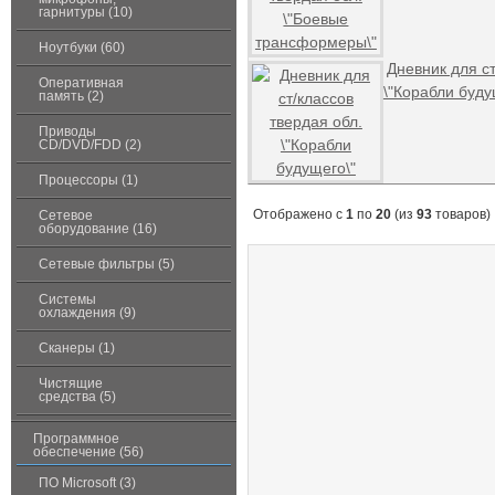
гарнитуры (10)
Ноутбуки (60)
Дневник для ст
Оперативная
\"Корабли буду
память (2)
Приводы
CD/DVD/FDD (2)
Процессоры (1)
Отображено с
1
по
20
(из
93
товаров)
Сетевое
оборудование (16)
Сетевые фильтры (5)
Системы
охлаждения (9)
Сканеры (1)
Чистящие
средства (5)
Программное
обеспечение (56)
ПО Microsoft (3)