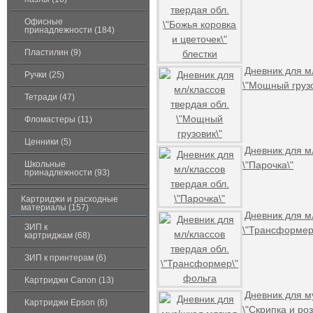
Офисные
принадлежности (184)
Пластилин (9)
Дневник для м
Ручки (25)
\"Мощный грузо
Тетради (47)
Фломастеры (11)
Ценники (5)
Дневник для м
Школьные
\"Парочка\"
принадлежности (93)
Картриджи и расходные
материалы (157)
Дневник для м
ЗИП к
\"Трансформер
картриджам (68)
ЗИП к принтерам (6)
Картриджи Canon (13)
Дневник для м
Картриджи Epson (6)
\"Скрипка и роз