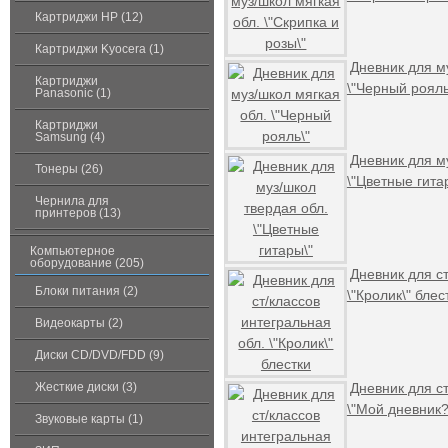
Картриджи HP (12)
Картриджи Kyocera (1)
Дневник для м
Картриджи
\"Черный рояль
Panasonic (1)
Картриджи
Samsung (4)
Дневник для м
Тонеры (26)
\"Цветные гита
Чернила для
принтеров (13)
Компьютерное
оборудование (205)
Дневник для ст
Блоки питания (2)
\"Кролик\" блес
Видеокарты (2)
Диски CD/DVD/FDD (9)
Жесткие диски (3)
Дневник для ст
\"Мой дневник?
Звуковые карты (1)