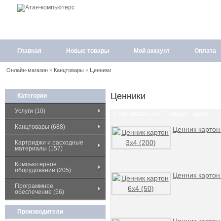
Главная
Новые товары
Мой аккаунт
Оплата
Онлайн-магазин
»
Канцтовары
»
Ценники
Ценники
Категории
Услуги (10)
Сортировать по:
Товару+
Цене
Канцтовары (688)
Ценник картон 
Картриджи и расходные
материалы (157)
Компьютерное
оборудование (205)
Ценник картон 
Программное
обеспечение (56)
Производители