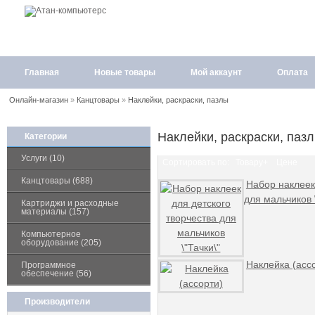
Главная
Новые товары
Мой аккаунт
Оплата
Онлайн-магазин
»
Канцтовары
»
Наклейки, раскраски, пазлы
Наклейки, раскраски, паз
Категории
Услуги (10)
Сортировать по:
Товару+
Цене
Канцтовары (688)
Набор наклеек
для мальчиков \
Картриджи и расходные
материалы (157)
Компьютерное
оборудование (205)
Наклейка (асс
Программное
обеспечение (56)
Производители