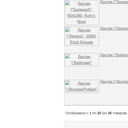
Ластик \"Sunpea
Ластик \"Xpress
Ластик \"Бабоч
Ластик \"Долла
Отображено с
1
по
20
(из
36
товаров)