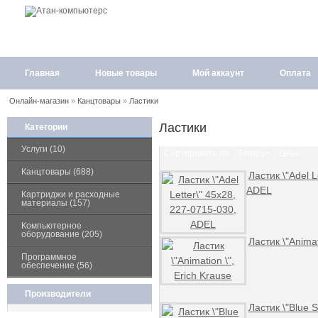
Главная
Новые товары
Мой аккаунт
Оплата
Онлайн-магазин
»
Канцтовары
»
Ластики
Ластики
Категории
Услуги (10)
Сортировать по:
Товару+
Цене
Канцтовары (688)
Ластик \"Adel L
ADEL
Картриджи и расходные
материалы (157)
Компьютерное
оборудование (205)
Ластик \"Animat
Программное
обеспечение (56)
Производители
Ластик \"Blue S