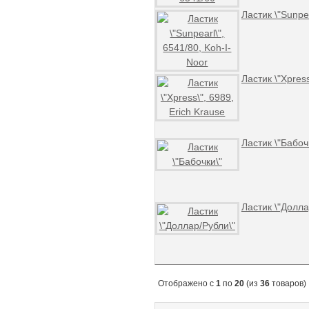
Ластик \"Sunpea
Ластик \"Xpress
Ластик \"Бабоч
Ластик \"Долла
Отображено с
1
по
20
(из
36
товаров)