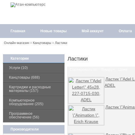
Главная
Новые товары
Мой аккаунт
Оплата
Онлайн-магазин
»
Канцтовары
»
Ластики
Ластики
Категории
Услуги (10)
Сортировать по:
Товару+
Цене
Канцтовары (688)
Ластик \"Adel L
ADEL
Картриджи и расходные
материалы (157)
Компьютерное
оборудование (205)
Ластик \"Animat
Программное
обеспечение (56)
Производители