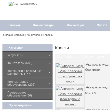
Главная
Новые товары
Мой аккаунт
Оплата
Онлайн-магазин
»
Канцтовары
»
Краски
Краски
Категории
Услуги (10)
Сортировать по:
Товару+
Цене
Канцтовары (688)
Акварель мед. 
без кисти
Картриджи и расходные
материалы (157)
Компьютерное
оборудование (205)
Акварель мед. 
кистью
Программное
обеспечение (56)
Производители