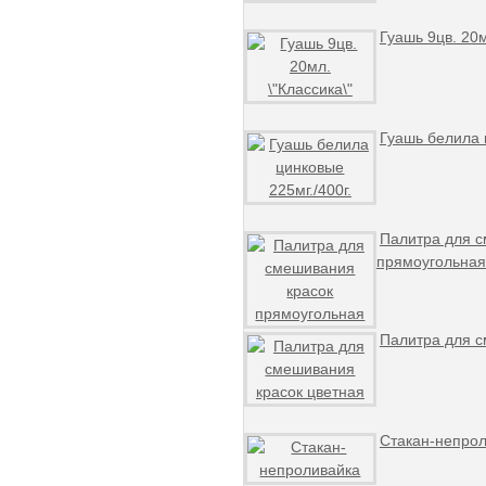
Гуашь 9цв. 20м
Гуашь белила 
Палитра для с
прямоугольная
Палитра для с
Стакан-непро