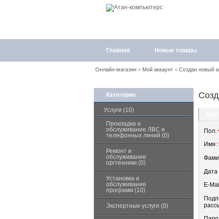
Главная
Новые товары
Онлайн-магазин
»
Мой аккаунт
»
Создан новый а
Созд
Категории
Услуги (10)
Мой
Прокладка и
обслуживание ЛВС и
Пол:
телефонных линий (0)
Имя:
Ремонт и
обслуживание
Фами
оргтехники (0)
Дата
Установка и
обслуживание
E-Mai
программ (10)
Подп
расс
Экспертные услуги (0)
Паро