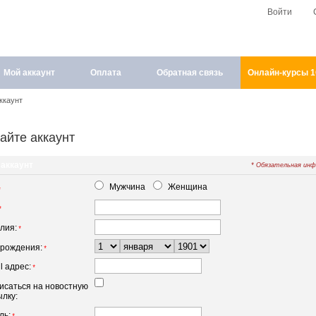
Войти
Мой аккаунт
Оплата
Обратная связь
Онлайн-курсы 
ккаунт
айте аккаунт
 аккаунт
* Обязательная ин
Мужчина
Женщина
*
*
лия:
*
 рождения:
*
l адрес:
*
исаться на новостную
ылку:
ль: