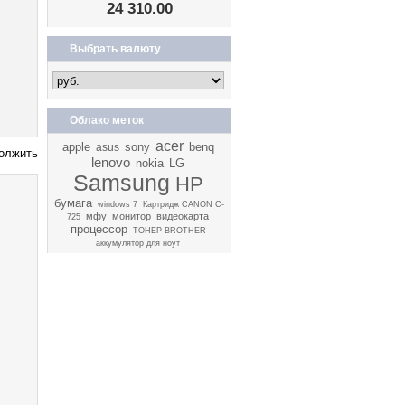
24 310.00
Выбрать валюту
Облако меток
acer
apple
sony
benq
asus
lenovo
nokia
LG
Samsung
HP
бумага
windows 7
Картридж CANON C-
мфу
монитор
видеокарта
725
процессор
ТОНЕР BROTHER
аккумулятор для ноут