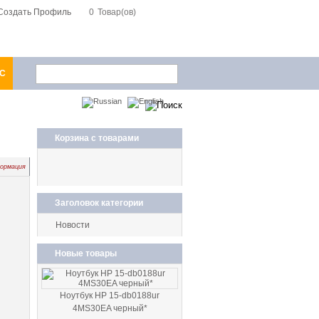
Создать Профиль
0
Товар(ов)
1С
Корзина с товарами
формация
Заголовок категории
Новости
Новые товары
Ноутбук HP 15-db0188ur
4MS30EA черный*