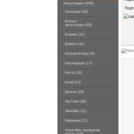
Канцтовары (688)
Подт
Альбомы (28)
Бизнес
аксессуары (69)
Бланки (10)
Бумага (40)
Калькуляторы (6)
Карандаши (17)
Кисти (16)
Клей (13)
Краски (20)
Ластики (36)
Линейки (31)
Маркеры (11)
Наклейки, раскраски,
пазлы (16)