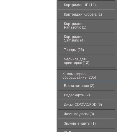
Картриджи HP (12)
Картриджи Kyocera (1)
Картриджи
Panasonic (1)
Картриджи
Samsung (4)
Тонеры (26)
Чернила для
принтеров (13)
Компьютерное
оборудование (205)
Блоки питания (2)
Видеокарты (2)
Диски CD/DVD/FDD (9)
Жесткие диски (3)
Звуковые карты (1)