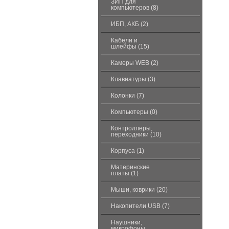
ЗИП для
компьютеров (8)
ИБП, АКБ (2)
Кабели и
шлейфы (15)
Камеры WEB (2)
Клавиатуры (3)
Колонки (7)
Компьютеры (0)
Контроллеры,
переходники (10)
Корпуса (1)
Материнские
платы (1)
Мыши, коврики (20)
Накопители USB (7)
Наушники,
микрофоны,