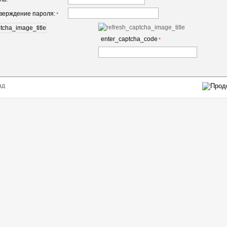
*
верждение пароля:
*
enter_captcha_code
*